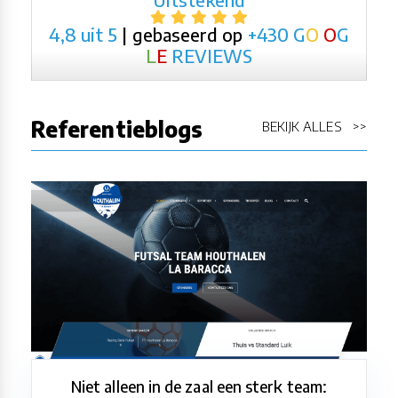
4,8 uit 5
| gebaseerd op
+430
G
O
O
G
L
E
REVIEWS
Referentieblogs
BEKIJK ALLES >>
Niet alleen in de zaal een sterk team: