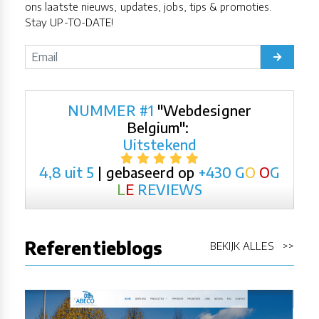
ons laatste nieuws, updates, jobs, tips & promoties.
Stay UP-TO-DATE!
NUMMER #1
"Webdesigner
Belgium":
Uitstekend
4,8 uit 5
| gebaseerd op
+430
G
O
O
G
L
E
REVIEWS
Referentieblogs
BEKIJK ALLES >>