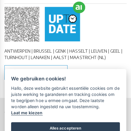
ANTWERPEN | BRUSSEL | GENK | HASSELT | LEUVEN | GEEL |
TURNHOUT | LANAKEN | AALST | MAASTRICHT (NL)
MAAK EEN AFSPRAAK
We gebruiken cookies!
Vrijblijvende kennismaking?
Boek
Hallo, deze website gebruikt essentiële cookies om de
een persoonlijke demo.
juiste werking te garanderen en tracking cookies om
te begrijpen hoe u ermee omgaat. Deze laatste
worden alleen ingesteld na uw toestemming.
Copyright All Rights Reserved © 2011-2026 UP-TO-DATE
Laat me kiezen
Maandelijks gratis opleidingen
WebDesign
voor UP-TO-DATE Klanten:
Privacy & Cookies
Locations
Algemene Voorwaarden
Schrijf je nu in!
Alles accepteren