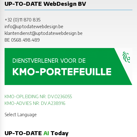
UP-TO-DATE WebDesign BV
+32 (0)11 870 835
info@uptodatewebdesign.be
klantendienst@uptodatewebdesign.be
BE 0568.498.489
KMO-OPLEIDING NR: DV.O236055
KMO-ADVIES NR: DV.A238916
Select Language
UP-TO-DATE
AI
Today