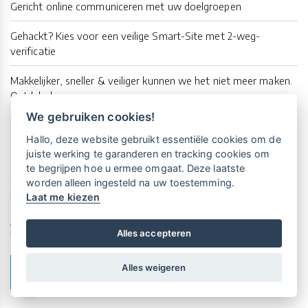
Gericht online communiceren met uw doelgroepen
Gehackt? Kies voor een veilige Smart-Site met 2-weg-
verificatie
Makkelijker, sneller & veiliger kunnen we het niet meer maken.
Ontdek de app.
We gebruiken cookies!
Vrijblijvende kennismaking?
Boek
Hallo, deze website gebruikt essentiële cookies om de
een persoonlijke demo.
juiste werking te garanderen en tracking cookies om
te begrijpen hoe u ermee omgaat. Deze laatste
worden alleen ingesteld na uw toestemming.
Laat me kiezen
Maandelijks gratis opleidingen
voor UP-TO-DATE Klanten:
ANTWERPEN | BRUSSEL | GENK | HASSELT | LEUVEN | GEEL |
Schrijf je nu in!
Alles accepteren
TURNHOUT | LANAKEN | AALST | MAASTRICHT (NL)
Alles weigeren
MAAK EEN AFSPRAAK