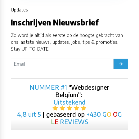
Updates
Inschrijven Nieuwsbrief
Zo word je altijd als eerste op de hoogte gebracht van
ons laatste nieuws, updates, jobs, tips & promoties.
Stay UP-TO-DATE!
NUMMER #1
"Webdesigner
Belgium":
Uitstekend
4,8 uit 5
| gebaseerd op
+430
G
O
O
G
L
E
REVIEWS