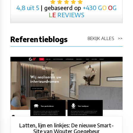
4,8 uit 5
| gebaseerd op
+430
G
O
O
G
L
E
REVIEWS
Referentieblogs
BEKIJK ALLES >>
Latten, lijm en linkjes: De nieuwe Smart-
Site van Wouter Goegebeur