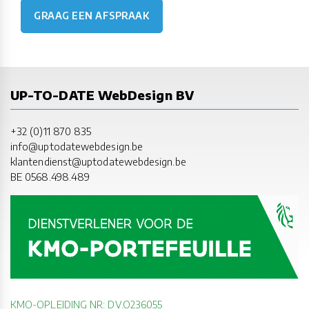
GRAAG EEN AFSPRAAK
UP-TO-DATE WebDesign BV
+32 (0)11 870 835
info@uptodatewebdesign.be
klantendienst@uptodatewebdesign.be
BE 0568.498.489
KMO-OPLEIDING NR: DV.O236055