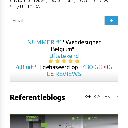
ons laatste nieuws, updates, jobs, tips & promoties.
Stay UP-TO-DATE!
NUMMER #1
"Webdesigner
Belgium":
Uitstekend
4,8 uit 5
| gebaseerd op
+430
G
O
O
G
L
E
REVIEWS
Referentieblogs
BEKIJK ALLES >>