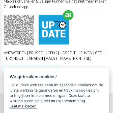
Makkelijker, sneller & veiliger kunnen we het niet meer maken.
Ontdek de app.
ANTWERPEN | BRUSSEL | GENK | HASSELT | LEUVEN | GEEL |
TURNHOUT | LANAKEN | AALST | MAASTRICHT (NL)
MAAK EEN AFSPRAAK
We gebruiken cookies!
Vrijblijvende kennismaking?
Boek
Hallo, deze website gebruikt essentiële cookies om de
een persoonlijke demo.
juiste werking te garanderen en tracking cookies om
te begrijpen hoe u ermee omgaat. Deze laatste
worden alleen ingesteld na uw toestemming.
Copyright All Rights Reserved © 2011-2026 UP-TO-DATE
Laat me kiezen
WebDesign
Maandelijks gratis opleidingen
voor UP-TO-DATE Klanten: