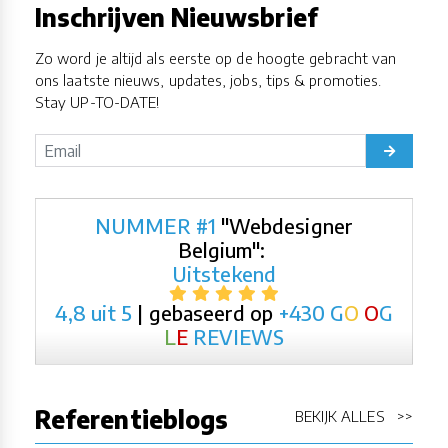
Inschrijven Nieuwsbrief
Zo word je altijd als eerste op de hoogte gebracht van
ons laatste nieuws, updates, jobs, tips & promoties.
Stay UP-TO-DATE!
NUMMER #1
"Webdesigner
Belgium":
Uitstekend
4,8 uit 5
| gebaseerd op
+430
G
O
O
G
L
E
REVIEWS
Referentieblogs
BEKIJK ALLES >>