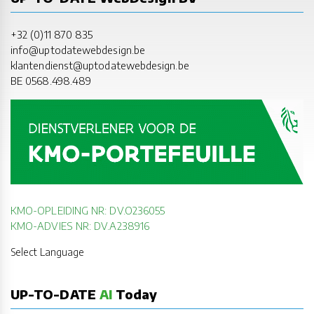
+32 (0)11 870 835
info@uptodatewebdesign.be
klantendienst@uptodatewebdesign.be
BE 0568.498.489
KMO-OPLEIDING NR: DV.O236055
KMO-ADVIES NR: DV.A238916
Select Language
UP-TO-DATE
AI
Today