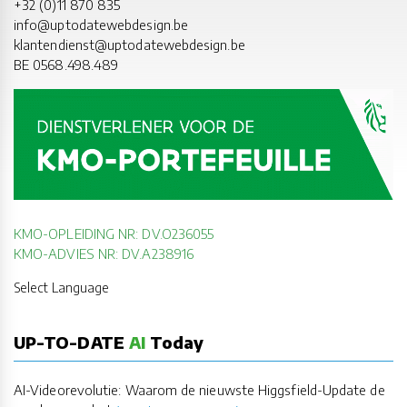
+32 (0)11 870 835
info@uptodatewebdesign.be
klantendienst@uptodatewebdesign.be
BE 0568.498.489
KMO-OPLEIDING NR: DV.O236055
KMO-ADVIES NR: DV.A238916
Select Language
UP-TO-DATE
AI
Today
AI-Videorevolutie: Waarom de nieuwste Higgsfield-Update de