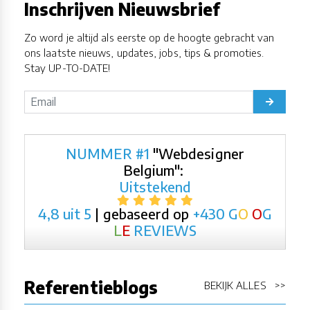
Inschrijven Nieuwsbrief
Zo word je altijd als eerste op de hoogte gebracht van
ons laatste nieuws, updates, jobs, tips & promoties.
Stay UP-TO-DATE!
NUMMER #1
"Webdesigner
Belgium":
Uitstekend
4,8 uit 5
| gebaseerd op
+430
G
O
O
G
L
E
REVIEWS
Referentieblogs
BEKIJK ALLES >>