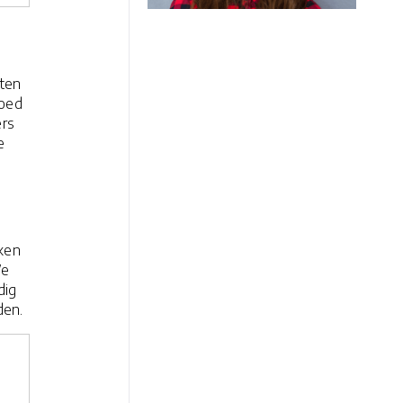
tten
goed
ers
e
ken
We
dig
den.