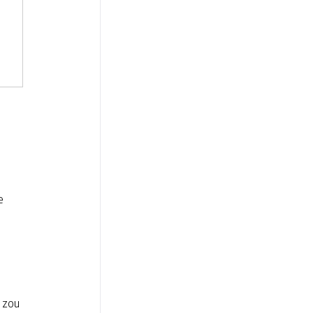
e
 zou