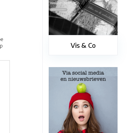
oe
Vis & Co
ip