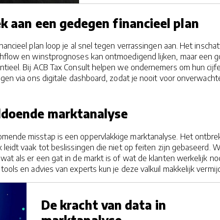
ek aan een gedegen financieel plan
inancieel plan loop je al snel tegen verrassingen aan. Het inscha
shflow en winstprognoses kan ontmoedigend lijken, maar een 
entieel. Bij ACB Tax Consult helpen we ondernemers om hun cijf
ngen via ons digitale dashboard, zodat je nooit voor onverwacht
ldoende marktanalyse
omende misstap is een oppervlakkige marktanalyse. Het ontbre
leidt vaak tot beslissingen die niet op feiten zijn gebaseerd. 
at als er een gat in de markt is of wat de klanten werkelijk no
tools en advies van experts kun je deze valkuil makkelijk vermij
De kracht van data in
marktanalyse