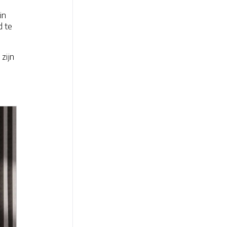
in
d te
zijn
n