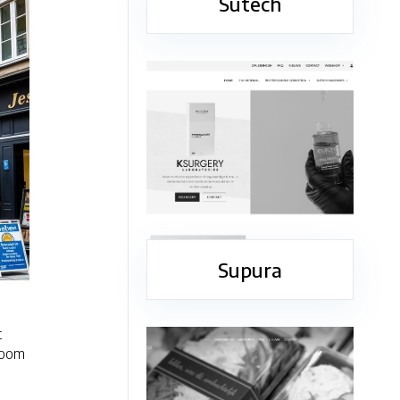
Sutech
Supura
t
room