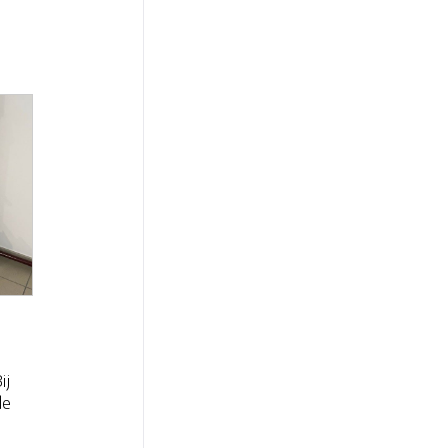
ij
de