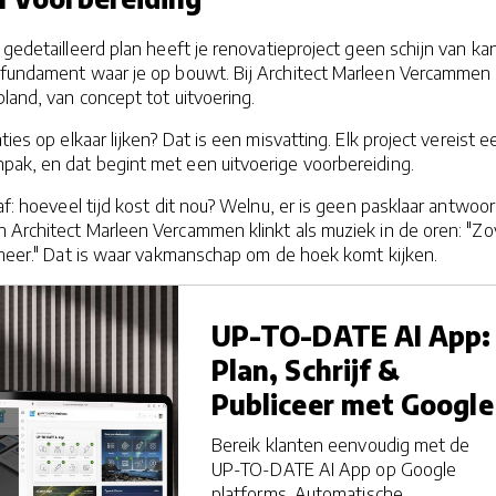
 gedetailleerd plan heeft je renovatieproject geen schijn van ka
 fundament waar je op bouwt. Bij Architect Marleen Vercammen
land, van concept tot uitvoering.
ties op elkaar lijken? Dat is een misvatting. Elk project vereist e
ak, en dat begint met een uitvoerige voorbereiding.
af: hoeveel tijd kost dit nou? Welnu, er is geen pasklaar antwoor
 Architect Marleen Vercammen klinkt als muziek in de oren: "Zo
t meer." Dat is waar vakmanschap om de hoek komt kijken.
UP-TO-DATE AI App:
Plan, Schrijf &
Publiceer met Google
Bereik klanten eenvoudig met de
UP-TO-DATE AI App op Google
platforms. Automatische