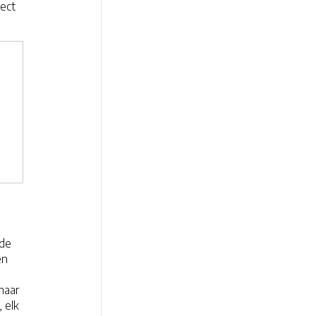
ject
 de
en
maar
 elk