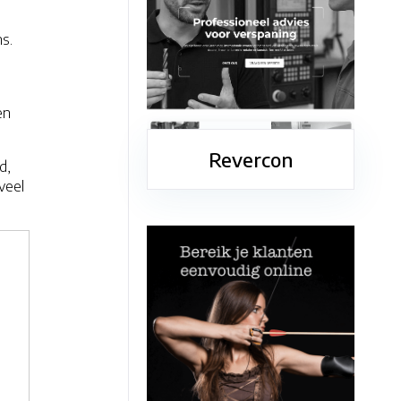
ns.
en
Revercon
d,
veel