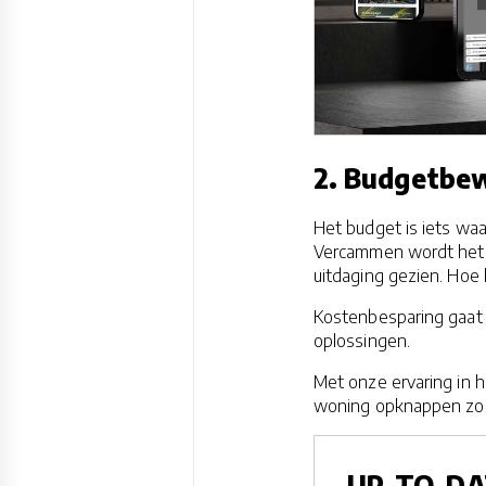
2. Budgetbew
Het budget is iets waa
Vercammen wordt het b
uitdaging gezien. Hoe 
Kostenbesparing gaat n
oplossingen.
Met onze ervaring in
woning opknappen zon
UP-TO-DA