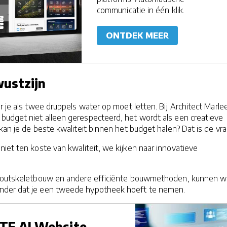
communicatie in één klik.
ONTDEK MEER
ustzijn
r je als twee druppels water op moet letten. Bij Architect Marle
udget niet alleen gerespecteerd, het wordt als een creatieve
kan je de beste kwaliteit binnen het budget halen? Dat is de vra
iet ten koste van kwaliteit, we kijken naar innovatieve
 houtskeletbouw en andere efficiënte bouwmethoden, kunnen w
der dat je een tweede hypotheek hoeft te nemen.
TE AI Website