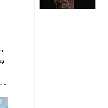
en
ag.
e je