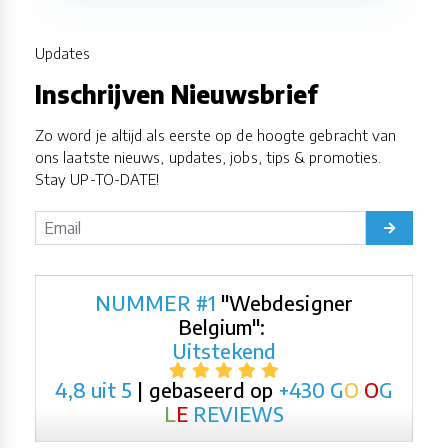
Updates
Inschrijven Nieuwsbrief
Zo word je altijd als eerste op de hoogte gebracht van
ons laatste nieuws, updates, jobs, tips & promoties.
Stay UP-TO-DATE!
NUMMER #1
"Webdesigner
Belgium":
Uitstekend
4,8 uit 5
| gebaseerd op
+430
G
O
O
G
L
E
REVIEWS