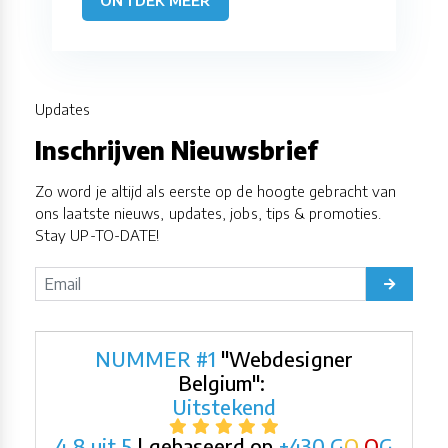
ONTDEK MEER
Updates
Inschrijven Nieuwsbrief
Zo word je altijd als eerste op de hoogte gebracht van
ons laatste nieuws, updates, jobs, tips & promoties.
Stay UP-TO-DATE!
NUMMER #1
"Webdesigner
Belgium":
Uitstekend
4,8 uit 5
| gebaseerd op
+430
G
O
O
G