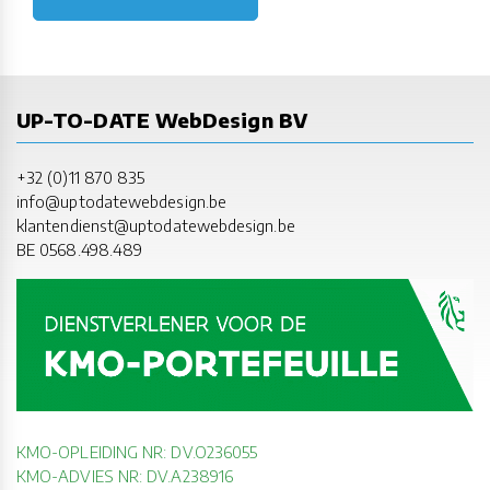
UP-TO-DATE WebDesign BV
+32 (0)11 870 835
info@uptodatewebdesign.be
klantendienst@uptodatewebdesign.be
BE 0568.498.489
KMO-OPLEIDING NR: DV.O236055
KMO-ADVIES NR: DV.A238916