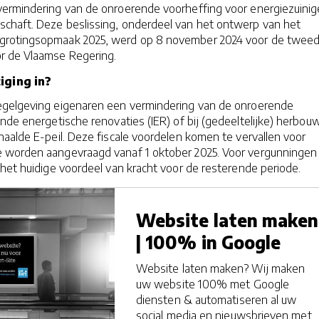
ermindering van de onroerende voorheffing voor energiezuinig
haft. Deze beslissing, onderdeel van het ontwerp van het
rotingsopmaak 2025, werd op 8 november 2024 voor de twee
r de Vlaamse Regering.
iging in?
egelgeving eigenaren een vermindering van de onroerende
ende energetische renovaties (IER) of bij (gedeeltelijke) herbouw
haalde E-peil. Deze fiscale voordelen komen te vervallen voor
 worden aangevraagd vanaf 1 oktober 2025. Voor vergunningen
 het huidige voordeel van kracht voor de resterende periode.
Website laten maken
| 100% in Google
Website laten maken? Wij maken
uw website 100% met Google
diensten & automatiseren al uw
social media en nieuwsbrieven met