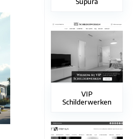
Supura
VIP
Schilderwerken