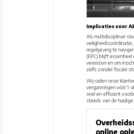
Implicaties voor 
Als multidisciplinair 
veiligheidscoördinatie
regelgeving te naviger
(EPC) blijft essentie
vereisten en om inzich
zelfs zonder fiscale s
Wij raden onze klante
vergunningen vóór 1 o
snel en efficiënt vo
steeds van de huidige 
Overheidss
online opl