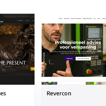
es
Revercon