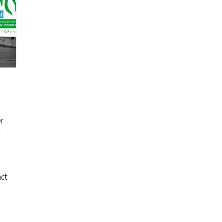
er
t
act