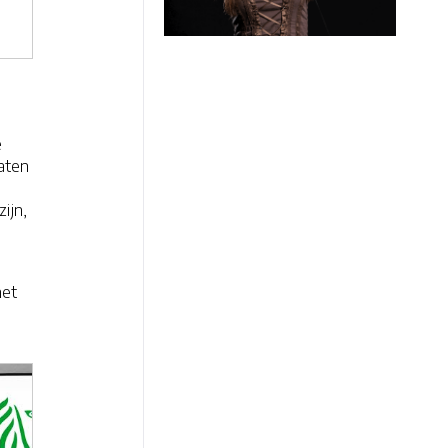
e
caten
ijn,
het