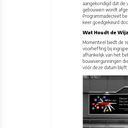
aangekondigd dat de v
gebouwen wordt afgesc
Programmadecreet beg
keer goedgekeurd doo
Wat Houdt de Wijz
Momenteel biedt de r
voorheffing bij ingrijp
afhankelijk van het be
bouwvergunningen die
vóór deze datum blijft