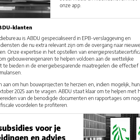
onze app.
ABDU-klanten
studiebureau is ABDU gespecialiseerd in EPB-verslaggeving en
, diensten die nu extra relevant zijn om de overgang naar nieuw
en. Onze expertise in het opstellen van energieprestatiecertifi
el om gebouweneigenaren te helpen voldoen aan de wettelijke
t te bieden in de energiebesparende maatregelen die effectief z
timulansen.
n aan om hun bouwprojecten te herzien en, indien mogelijk, hun
ktober 2025 aan te vragen. ABDU staat klaar om te helpen met 
orbereiden van de benodigde documenten en rapportages om nog
fiscale voordelen te profiteren.
ubsidies voor je
eidingen en advies