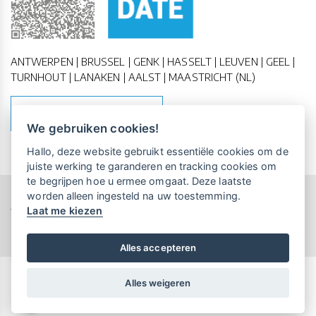
ANTWERPEN | BRUSSEL | GENK | HASSELT | LEUVEN | GEEL |
TURNHOUT | LANAKEN | AALST | MAASTRICHT (NL)
MAAK EEN AFSPRAAK
We gebruiken cookies!
Vrijblijvende kennismaking?
Boek
Hallo, deze website gebruikt essentiële cookies om de
een persoonlijke demo.
juiste werking te garanderen en tracking cookies om
te begrijpen hoe u ermee omgaat. Deze laatste
worden alleen ingesteld na uw toestemming.
Copyright All Rights Reserved © 2011-2026 UP-TO-DATE
Laat me kiezen
WebDesign
Maandelijks gratis opleidingen
voor UP-TO-DATE Klanten:
Privacy & Cookies
Locations
Algemene Voorwaarden
Schrijf je nu in!
Alles accepteren
Alles weigeren