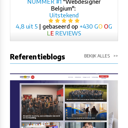
NUMMER #1
"Webdesigner
Belgium":
Uitstekend
4,8 uit 5
| gebaseerd op
+430
G
O
O
G
L
E
REVIEWS
Referentieblogs
BEKIJK ALLES >>