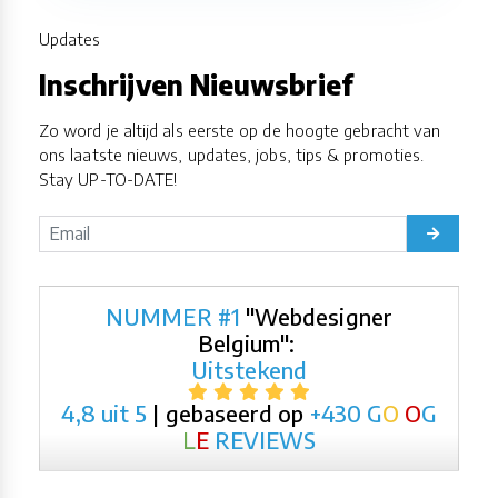
Updates
Inschrijven Nieuwsbrief
Zo word je altijd als eerste op de hoogte gebracht van
ons laatste nieuws, updates, jobs, tips & promoties.
Stay UP-TO-DATE!
NUMMER #1
"Webdesigner
Belgium":
Uitstekend
4,8 uit 5
| gebaseerd op
+430
G
O
O
G
L
E
REVIEWS