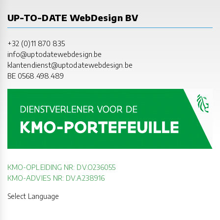
UP-TO-DATE WebDesign BV
+32 (0)11 870 835
info@uptodatewebdesign.be
klantendienst@uptodatewebdesign.be
BE 0568.498.489
KMO-OPLEIDING NR: DV.O236055
KMO-ADVIES NR: DV.A238916
Select Language