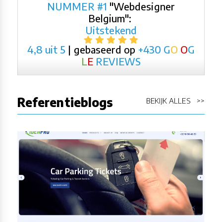
NUMMER #1
"Webdesigner
Belgium":
Uitstekend
4,8 uit 5
| gebaseerd op
+430
G
O
O
G
L
E
REVIEWS
Referentieblogs
BEKIJK ALLES >>