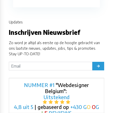
Updates
Inschrijven Nieuwsbrief
Zo word je altijd als eerste op de hoogte gebracht van
ons laatste nieuws, updates, jobs, tips & promoties.
Stay UP-TO-DATE!
NUMMER #1
"Webdesigner
Belgium":
Uitstekend
4,8 uit 5
| gebaseerd op
+430
G
O
O
G
L
E
REVIEWS