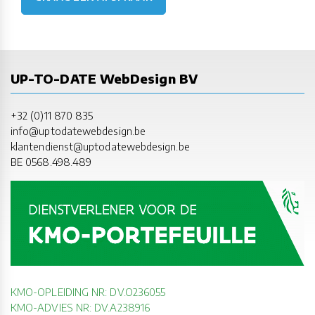
UP-TO-DATE WebDesign BV
+32 (0)11 870 835
info@uptodatewebdesign.be
klantendienst@uptodatewebdesign.be
BE 0568.498.489
KMO-OPLEIDING NR: DV.O236055
KMO-ADVIES NR: DV.A238916