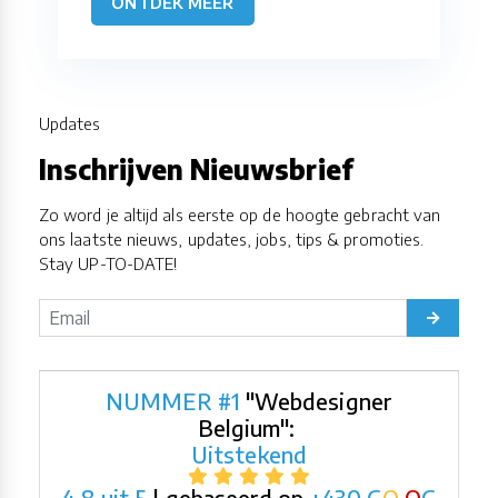
ONTDEK MEER
Updates
Inschrijven Nieuwsbrief
Zo word je altijd als eerste op de hoogte gebracht van
ons laatste nieuws, updates, jobs, tips & promoties.
Stay UP-TO-DATE!
NUMMER #1
"Webdesigner
Belgium":
Uitstekend
4,8 uit 5
| gebaseerd op
+430
G
O
O
G