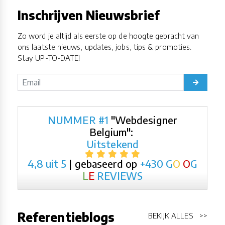
Inschrijven Nieuwsbrief
Zo word je altijd als eerste op de hoogte gebracht van
ons laatste nieuws, updates, jobs, tips & promoties.
Stay UP-TO-DATE!
NUMMER #1
"Webdesigner
Belgium":
Uitstekend
4,8 uit 5
| gebaseerd op
+430
G
O
O
G
L
E
REVIEWS
Referentieblogs
BEKIJK ALLES >>