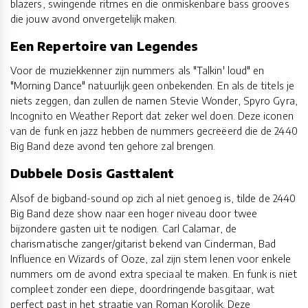
blazers, swingende ritmes en die onmiskenbare bass grooves
die jouw avond onvergetelijk maken.
Een Repertoire van Legendes
Voor de muziekkenner zijn nummers als "Talkin' loud" en
"Morning Dance" natuurlijk geen onbekenden. En als de titels je
niets zeggen, dan zullen de namen Stevie Wonder, Spyro Gyra,
Incognito en Weather Report dat zeker wel doen. Deze iconen
van de funk en jazz hebben de nummers gecreëerd die de 2440
Big Band deze avond ten gehore zal brengen.
Dubbele Dosis Gasttalent
Alsof de bigband-sound op zich al niet genoeg is, tilde de 2440
Big Band deze show naar een hoger niveau door twee
bijzondere gasten uit te nodigen. Carl Calamar, de
charismatische zanger/gitarist bekend van Cinderman, Bad
Influence en Wizards of Ooze, zal zijn stem lenen voor enkele
nummers om de avond extra speciaal te maken. En funk is niet
compleet zonder een diepe, doordringende basgitaar, wat
perfect past in het straatje van Roman Korolik. Deze