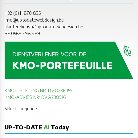
+32 (0)11 870 835
info@uptodatewebdesign.be
klantendienst@uptodatewebdesign.be
BE 0568.498.489
KMO-OPLEIDING NR: DV.O236055
KMO-ADVIES NR: DV.A238916
Select Language
UP-TO-DATE
AI
Today