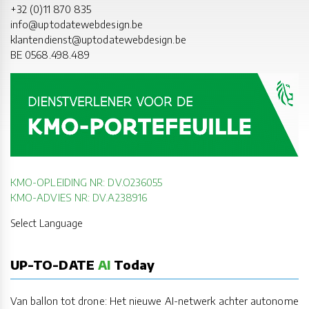
+32 (0)11 870 835
info@uptodatewebdesign.be
klantendienst@uptodatewebdesign.be
BE 0568.498.489
KMO-OPLEIDING NR: DV.O236055
KMO-ADVIES NR: DV.A238916
Select Language
UP-TO-DATE
AI
Today
Van ballon tot drone: Het nieuwe AI-netwerk achter autonome