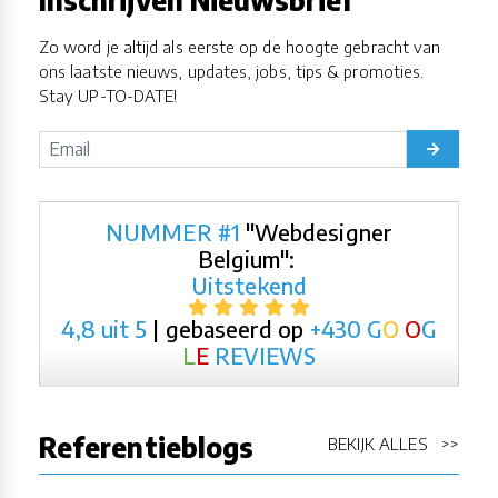
Inschrijven Nieuwsbrief
Zo word je altijd als eerste op de hoogte gebracht van
ons laatste nieuws, updates, jobs, tips & promoties.
Stay UP-TO-DATE!
NUMMER #1
"Webdesigner
Belgium":
Uitstekend
4,8 uit 5
| gebaseerd op
+430
G
O
O
G
L
E
REVIEWS
Referentieblogs
BEKIJK ALLES >>