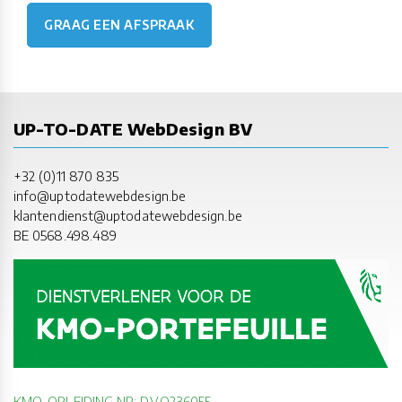
GRAAG EEN AFSPRAAK
UP-TO-DATE WebDesign BV
+32 (0)11 870 835
info@uptodatewebdesign.be
klantendienst@uptodatewebdesign.be
BE 0568.498.489
KMO-OPLEIDING NR: DV.O236055