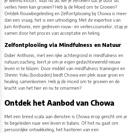
je wereld instort. Wat nu als we je vertellen dat je door dit
verlies heen kan groeien? Heb Jij de Moed om te Groeien?
Ontdek Rouwbegeleiding en Zelfontplooiing bij Chowa is meer
dan een vraag; het is een uitnodiging. Met de expertise van
Jurn Anthonis, een gedreven rouw- en verliescounselor, stap je
samen door het proces van acceptatie en heling.
Zelfontplooiing via Mindfulness en Natuur
Didier Anthonis, met een rijke achtergrond in mindfulness en
natuurcoaching, leert je om je eigen gedachtewereld nieuw
leven in te blazen. Door middel van mindfulness trainingen en
Shinrin Yoku (bosbaden) biedt Chowa een plek waar groei en
healing samenkomen. Heb jij de moed om te groeien en de
kracht van het hier en nu te omarmen?
Ontdek het Aanbod van Chowa
Met een breed scala aan diensten is Chowa erop gericht om je
te begeleiden naar een leven in balans. Of het nu gaat om
persoonlijke ontwikkeling, het hanteren van een