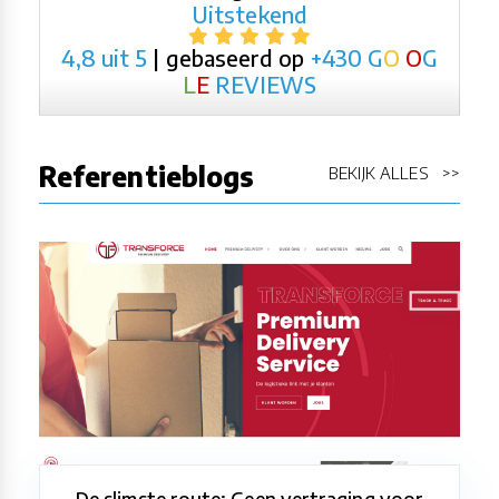
Uitstekend
4,8 uit 5
| gebaseerd op
+430
G
O
O
G
L
E
REVIEWS
Referentieblogs
BEKIJK ALLES >>
De slimste route: Geen vertraging voor