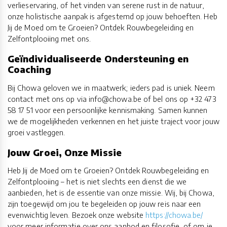
verlieservaring, of het vinden van serene rust in de natuur,
onze holistische aanpak is afgestemd op jouw behoeften. Heb
Jij de Moed om te Groeien? Ontdek Rouwbegeleiding en
Zelfontplooiing met ons.
Geïndividualiseerde Ondersteuning en
Coaching
Bij Chowa geloven we in maatwerk; ieders pad is uniek. Neem
contact met ons op via info@chowa.be of bel ons op +32 473
58 17 51 voor een persoonlijke kennismaking. Samen kunnen
we de mogelijkheden verkennen en het juiste traject voor jouw
groei vastleggen.
Jouw Groei, Onze Missie
Heb Jij de Moed om te Groeien? Ontdek Rouwbegeleiding en
Zelfontplooiing – het is niet slechts een dienst die we
aanbieden, het is de essentie van onze missie. Wij, bij Chowa,
zijn toegewijd om jou te begeleiden op jouw reis naar een
evenwichtig leven. Bezoek onze website
https://chowa.be/
voor meer informatie over ons aanbod en filosofie, of om je