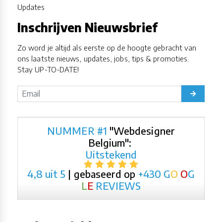
Updates
Inschrijven Nieuwsbrief
Zo word je altijd als eerste op de hoogte gebracht van
ons laatste nieuws, updates, jobs, tips & promoties.
Stay UP-TO-DATE!
NUMMER #1
"Webdesigner
Belgium":
Uitstekend
4,8 uit 5
| gebaseerd op
+430
G
O
O
G
L
E
REVIEWS