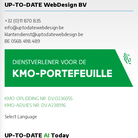
UP-TO-DATE WebDesign BV
+32 (0)11 870 835
info@uptodatewebdesign.be
klantendienst@uptodatewebdesign.be
BE 0568.498.489
KMO-OPLEIDING NR: DV.O236055
KMO-ADVIES NR: DV.A238916
Select Language
UP-TO-DATE
AI
Today