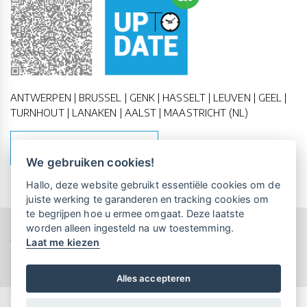
ANTWERPEN | BRUSSEL | GENK | HASSELT | LEUVEN | GEEL |
TURNHOUT | LANAKEN | AALST | MAASTRICHT (NL)
MAAK EEN AFSPRAAK
We gebruiken cookies!
Vrijblijvende kennismaking?
Boek
Hallo, deze website gebruikt essentiële cookies om de
een persoonlijke demo.
juiste werking te garanderen en tracking cookies om
te begrijpen hoe u ermee omgaat. Deze laatste
worden alleen ingesteld na uw toestemming.
Copyright All Rights Reserved © 2011-2026 UP-TO-DATE
Laat me kiezen
WebDesign
Maandelijks gratis opleidingen
voor UP-TO-DATE Klanten:
Privacy & Cookies
Locations
Algemene Voorwaarden
Schrijf je nu in!
Alles accepteren