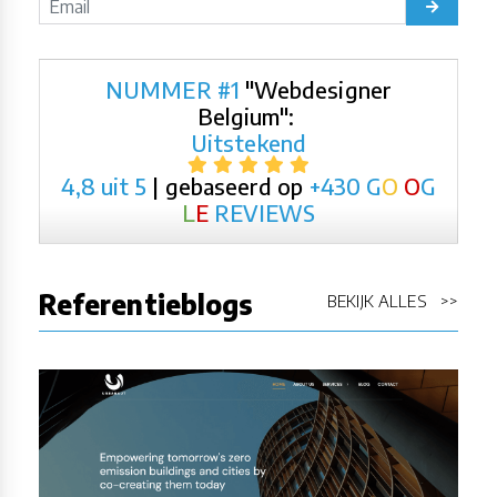
NUMMER #1
"Webdesigner
Belgium":
Uitstekend
4,8 uit 5
| gebaseerd op
+430
G
O
O
G
L
E
REVIEWS
Referentieblogs
BEKIJK ALLES >>