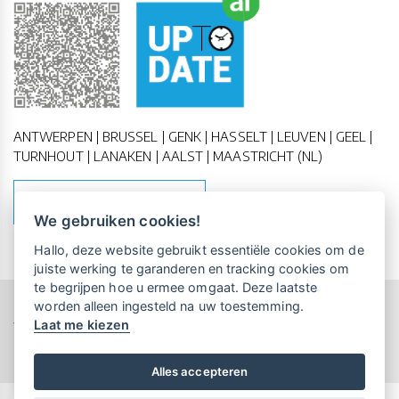
ANTWERPEN | BRUSSEL | GENK | HASSELT | LEUVEN | GEEL |
TURNHOUT | LANAKEN | AALST | MAASTRICHT (NL)
MAAK EEN AFSPRAAK
We gebruiken cookies!
Vrijblijvende kennismaking?
Boek
Hallo, deze website gebruikt essentiële cookies om de
een persoonlijke demo.
juiste werking te garanderen en tracking cookies om
te begrijpen hoe u ermee omgaat. Deze laatste
worden alleen ingesteld na uw toestemming.
Copyright All Rights Reserved © 2011-2026 UP-TO-DATE
Laat me kiezen
Maandelijks gratis opleidingen
WebDesign
voor UP-TO-DATE Klanten:
Privacy & Cookies
Locations
Algemene Voorwaarden
Schrijf je nu in!
Alles accepteren