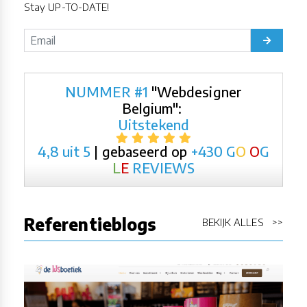
Stay UP-TO-DATE!
NUMMER #1
"Webdesigner
Belgium":
Uitstekend
4,8 uit 5
| gebaseerd op
+430
G
O
O
G
L
E
REVIEWS
Referentieblogs
BEKIJK ALLES >>