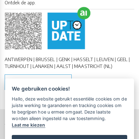
Ontdek de app.
ANTWERPEN | BRUSSEL | GENK | HASSELT | LEUVEN | GEEL |
TURNHOUT | LANAKEN | AALST | MAASTRICHT (NL)
MAAK EEN AFSPRAAK
We gebruiken cookies!
Vrijblijvende kennismaking?
Boek
Hallo, deze website gebruikt essentiële cookies om de
een persoonlijke demo.
juiste werking te garanderen en tracking cookies om
te begrijpen hoe u ermee omgaat. Deze laatste
worden alleen ingesteld na uw toestemming.
Copyright All Rights Reserved © 2011-2026 UP-TO-DATE
Laat me kiezen
Maandelijks gratis opleidingen
WebDesign
voor UP-TO-DATE Klanten:
Privacy & Cookies
Locations
Algemene Voorwaarden