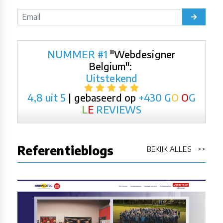
NUMMER #1
"Webdesigner
Belgium":
Uitstekend
4,8 uit 5
| gebaseerd op
+430
G
O
O
G
L
E
REVIEWS
Referentieblogs
BEKIJK ALLES >>