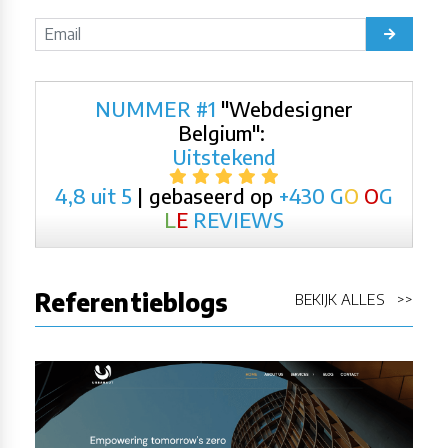
NUMMER #1
"Webdesigner
Belgium":
Uitstekend
4,8 uit 5
| gebaseerd op
+430
G
O
O
G
L
E
REVIEWS
Referentieblogs
BEKIJK ALLES >>