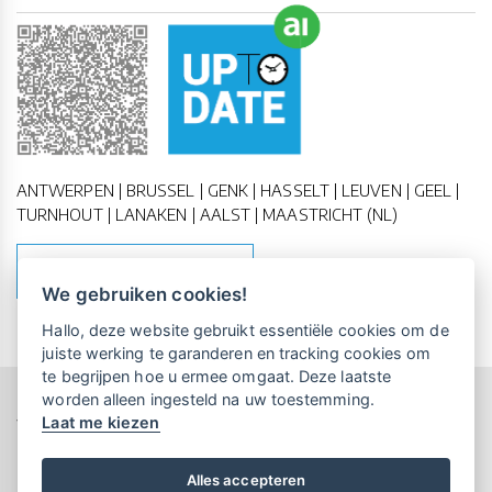
ANTWERPEN | BRUSSEL | GENK | HASSELT | LEUVEN | GEEL |
TURNHOUT | LANAKEN | AALST | MAASTRICHT (NL)
MAAK EEN AFSPRAAK
We gebruiken cookies!
Vrijblijvende kennismaking?
Boek
Hallo, deze website gebruikt essentiële cookies om de
een persoonlijke demo.
juiste werking te garanderen en tracking cookies om
te begrijpen hoe u ermee omgaat. Deze laatste
worden alleen ingesteld na uw toestemming.
Copyright All Rights Reserved © 2011-2026 UP-TO-DATE
Laat me kiezen
Maandelijks gratis opleidingen
WebDesign
voor UP-TO-DATE Klanten:
Privacy & Cookies
Locations
Algemene Voorwaarden
Schrijf je nu in!
Alles accepteren