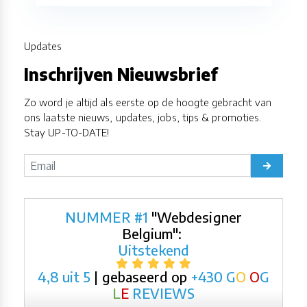
Updates
Inschrijven Nieuwsbrief
Zo word je altijd als eerste op de hoogte gebracht van
ons laatste nieuws, updates, jobs, tips & promoties.
Stay UP-TO-DATE!
NUMMER #1
"Webdesigner
Belgium":
Uitstekend
4,8 uit 5
| gebaseerd op
+430
G
O
O
G
L
E
REVIEWS