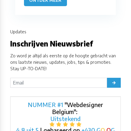
Updates
Inschrijven Nieuwsbrief
Zo word je altijd als eerste op de hoogte gebracht van
ons laatste nieuws, updates, jobs, tips & promoties.
Stay UP-TO-DATE!
NUMMER #1
"Webdesigner
Belgium":
Uitstekend
4,8 uit 5
| gebaseerd op
+430
G
O
O
G