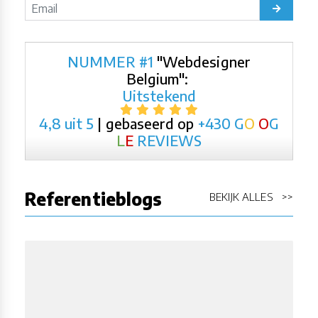
NUMMER #1
"Webdesigner
Belgium":
Uitstekend
4,8 uit 5
| gebaseerd op
+430
G
O
O
G
L
E
REVIEWS
Referentieblogs
BEKIJK ALLES >>