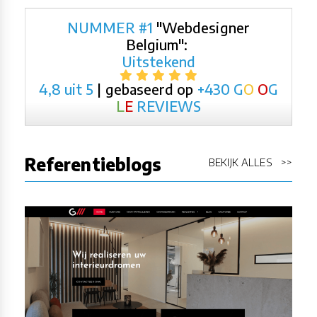
NUMMER #1
"Webdesigner
Belgium":
Uitstekend
4,8 uit 5
| gebaseerd op
+430
G
O
O
G
L
E
REVIEWS
Referentieblogs
BEKIJK ALLES >>