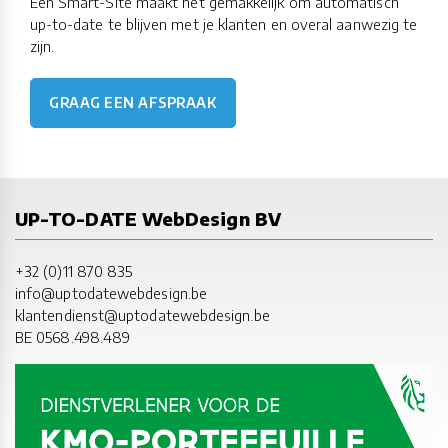
Een Smart-Site maakt het gemakkelijk om automatisch
up-to-date te blijven met je klanten en overal aanwezig te
zijn.
GRAAG EEN AFSPRAAK
UP-TO-DATE WebDesign BV
+32 (0)11 870 835
info@uptodatewebdesign.be
klantendienst@uptodatewebdesign.be
BE 0568.498.489