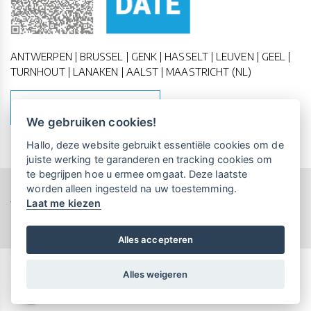
ANTWERPEN | BRUSSEL | GENK | HASSELT | LEUVEN | GEEL |
TURNHOUT | LANAKEN | AALST | MAASTRICHT (NL)
MAAK EEN AFSPRAAK
We gebruiken cookies!
Vrijblijvende kennismaking?
Boek
Hallo, deze website gebruikt essentiële cookies om de
een persoonlijke demo.
juiste werking te garanderen en tracking cookies om
te begrijpen hoe u ermee omgaat. Deze laatste
worden alleen ingesteld na uw toestemming.
Copyright All Rights Reserved © 2011-2026 UP-TO-DATE
Laat me kiezen
WebDesign
Maandelijks gratis opleidingen
voor UP-TO-DATE Klanten:
Privacy & Cookies
Locations
Algemene Voorwaarden
Schrijf je nu in!
Alles accepteren
Alles weigeren