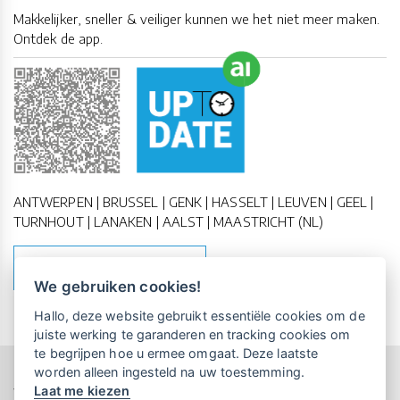
Makkelijker, sneller & veiliger kunnen we het niet meer maken.
Ontdek de app.
ANTWERPEN | BRUSSEL | GENK | HASSELT | LEUVEN | GEEL |
TURNHOUT | LANAKEN | AALST | MAASTRICHT (NL)
MAAK EEN AFSPRAAK
We gebruiken cookies!
Vrijblijvende kennismaking?
Boek
Hallo, deze website gebruikt essentiële cookies om de
een persoonlijke demo.
juiste werking te garanderen en tracking cookies om
te begrijpen hoe u ermee omgaat. Deze laatste
worden alleen ingesteld na uw toestemming.
Copyright All Rights Reserved © 2011-2026 UP-TO-DATE
Laat me kiezen
Maandelijks gratis opleidingen
WebDesign