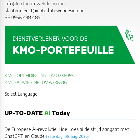
info@uptodatewebdesign.be
klantendienst@uptodatewebdesign.be
BE 0568.498.489
KMO-OPLEIDING NR: DV.O236055
KMO-ADVIES NR: DV.A238916
Select Language
UP-TO-DATE
AI
Today
De Europese AI-revolutie: Hoe Loes.ai de strijd aangaat met
ChatGPT en Claude
(zaterdag, 08 aug. 2026)