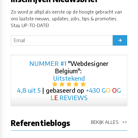
Zo word je altijd als eerste op de hoogte gebracht van
ons laatste nieuws, updates, jobs, tips & promoties.
Stay UP-TO-DATE!
NUMMER #1
"Webdesigner
Belgium":
Uitstekend
4,8 uit 5
| gebaseerd op
+430
G
O
O
G
L
E
REVIEWS
Referentieblogs
BEKIJK ALLES >>