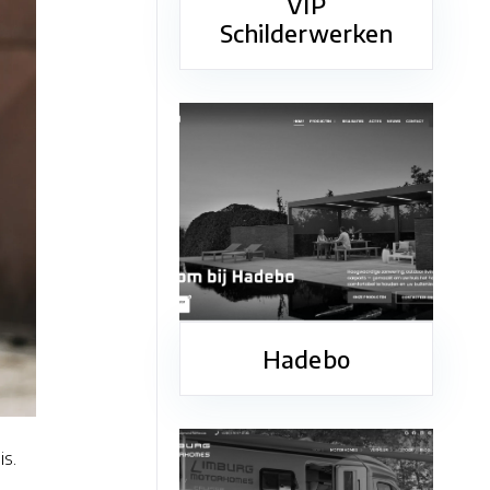
VIP
Schilderwerken
Hadebo
is.