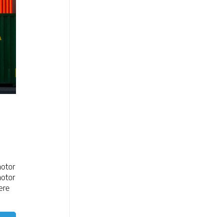
motor
motor
ere