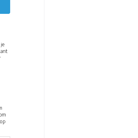
 je
kant
r
om
 om
 op