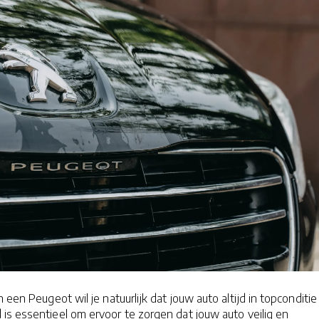
 een Peugeot wil je natuurlijk dat jouw auto altijd in topconditie 
is essentieel om ervoor te zorgen dat jouw auto veilig en