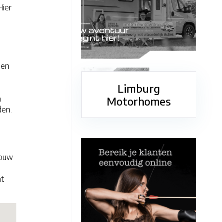
Hier
 en
Limburg
n
Motorhomes
den.
jouw
ht