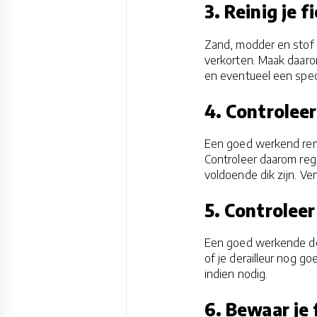
3. Reinig je f
Zand, modder en stof 
verkorten. Maak daaro
en eventueel een speci
4. Controlee
Een goed werkend rems
Controleer daarom re
voldoende dik zijn. Ve
5. Controleer 
Een goed werkende der
of je derailleur nog g
indien nodig.
6. Bewaar je 