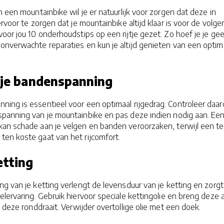
n een mountainbike wil je er natuurlijk voor zorgen dat deze in
ervoor te zorgen dat je mountainbike altijd klaar is voor de volg
voor jou 10 onderhoudstips op een rijtje gezet. Zo hoef je je ge
onverwachte reparaties en kun je altijd genieten van een optim
r je bandenspanning
ing is essentieel voor een optimaal rijgedrag. Controleer daa
panning van je mountainbike en pas deze indien nodig aan. Een
an schade aan je velgen en banden veroorzaken, terwijl een te
en koste gaat van het rijcomfort.
etting
g van je ketting verlengt de levensduur van je ketting en zorgt
lervaring. Gebruik hiervoor speciale kettingolie en breng deze 
e deze ronddraait. Verwijder overtollige olie met een doek.