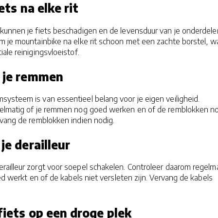
iets na elke rit
kunnen je fiets beschadigen en de levensduur van je onderdele
m je mountainbike na elke rit schoon met een zachte borstel, w
ale reinigingsvloeistof.
r je remmen
ysteem is van essentieel belang voor je eigen veiligheid.
gelmatig of je remmen nog goed werken en of de remblokken n
rvang de remblokken indien nodig.
je derailleur
ailleur zorgt voor soepel schakelen. Controleer daarom regelm
oed werkt en of de kabels niet versleten zijn. Vervang de kabels
fiets op een droge plek