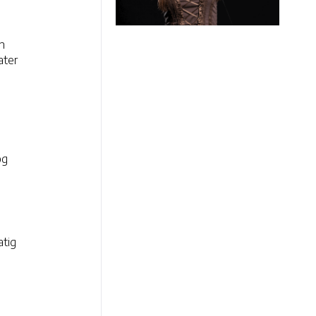
n
ater
og
atig