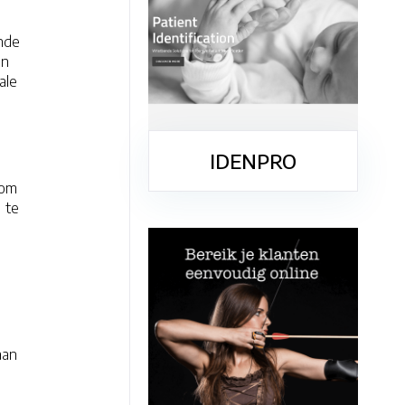
ende
en
ale
IDENPRO
rom
 te
aan