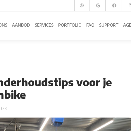
ONS
AANBOD
SERVICES
PORTFOLIO
FAQ
SUPPORT
AG
nderhoudstips voor je
nbike
023