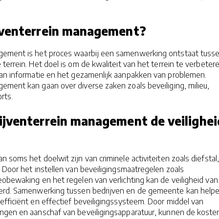
jventerrein management?
gement is het proces waarbij een samenwerking ontstaat tuss
 terrein. Het doel is om de kwaliteit van het terrein te verbeter
van informatie en het gezamenlijk aanpakken van problemen.
ement kan gaan over diverse zaken zoals beveiliging, milieu,
rts.
ijventerrein management de veilighei
n soms het doelwit zijn van criminele activiteiten zoals diefstal,
 Door het instellen van beveiligingsmaatregelen zoals
obewaking en het regelen van verlichting kan de veiligheid van
erd. Samenwerking tussen bedrijven en de gemeente kan helpe
fficiënt en effectief beveiligingssysteem. Door middel van
ingen en aanschaf van beveiligingsapparatuur, kunnen de koste