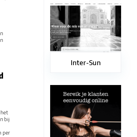
en
en
Inter-Sun
d
 het
n bij
n per