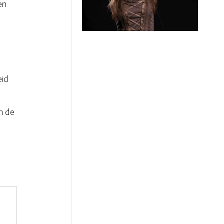
en
eid
n de
r