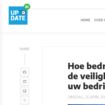
HOME
OVER 
SHARE
Hoe bed
de veili
uw bedri
DINSDAG, 25 APRIL 20