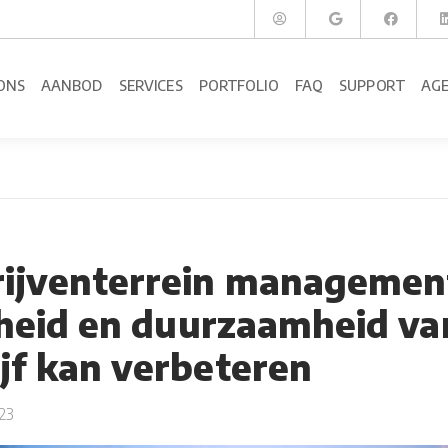
ONS
AANBOD
SERVICES
PORTFOLIO
FAQ
SUPPORT
AG
rijventerrein managemen
gheid en duurzaamheid va
jf kan verbeteren
23