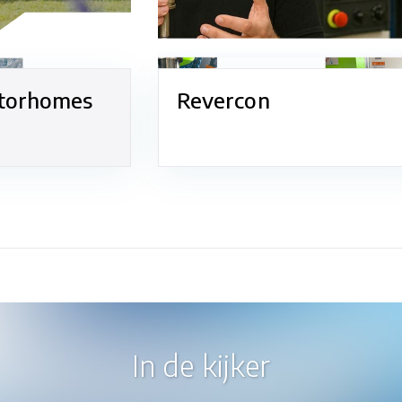
torhomes
Revercon
In de kijker