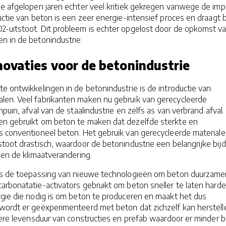
de afgelopen jaren echter veel kritiek gekregen vanwege de imp
ctie van beton is een zeer energie-intensief proces en draagt ​​b
2-uitstoot. Dit probleem is echter opgelost door de opkomst v
n in de betonindustrie.
ovaties voor de betonindustrie
te ontwikkelingen in de betonindustrie is de introductie van
en. Veel fabrikanten maken nu gebruik van gerecycleerde
puin, afval van de staalindustrie en zelfs as van verbrand afval.
n gebruikt om beton te maken dat dezelfde sterkte en
s conventioneel beton. Het gebruik van gerecycleerde material
toot drastisch, waardoor de betonindustrie een belangrijke bij
egen de klimaatverandering.
is de toepassing van nieuwe technologieën om beton duurzame
rbonatatie-activators gebruikt om beton sneller te laten harde
rgie die nodig is om beton te produceren en maakt het dus
wordt er geëxperimenteerd met beton dat zichzelf kan herstell
gere levensduur van constructies en prefab waardoor er minder 