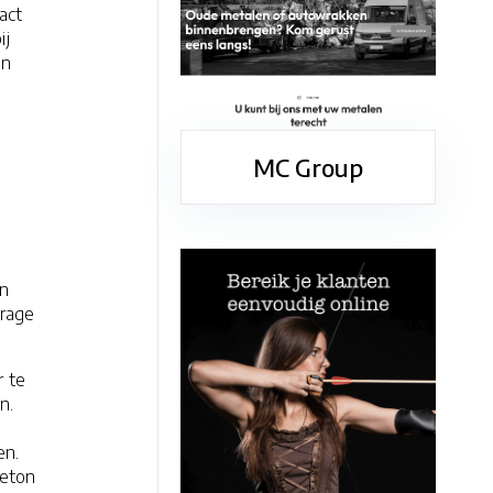
act
ij
an
MC Group
en
drage
r te
n.
en.
beton