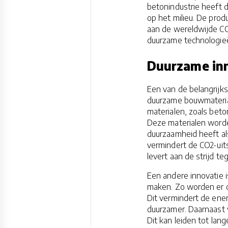
betonindustrie heeft 
op het milieu. De produ
aan de wereldwijde CO
duurzame technologieë
Duurzame inn
Een van de belangrijks
duurzame bouwmaterial
materialen, zoals beton
Deze materialen worde
duurzaamheid heeft al
vermindert de CO2-uits
levert aan de strijd t
Een andere innovatie 
maken. Zo worden er ca
Dit vermindert de ene
duurzamer. Daarnaast 
Dit kan leiden tot lan