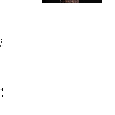
g.
on,
et
n.