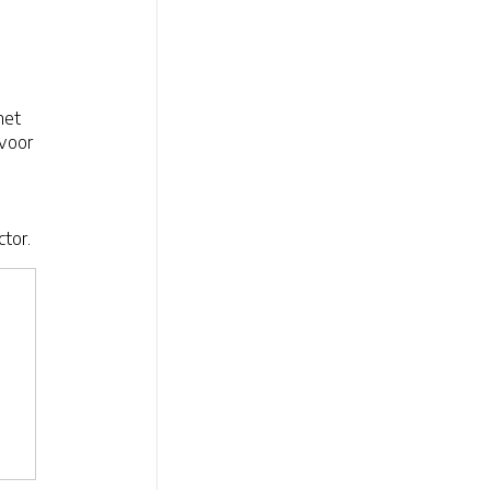
het
voor
n
n
tor.