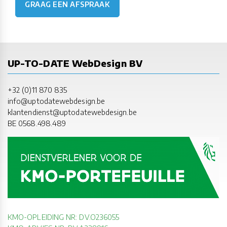
GRAAG EEN AFSPRAAK
UP-TO-DATE WebDesign BV
+32 (0)11 870 835
info@uptodatewebdesign.be
klantendienst@uptodatewebdesign.be
BE 0568.498.489
KMO-OPLEIDING NR: DV.O236055