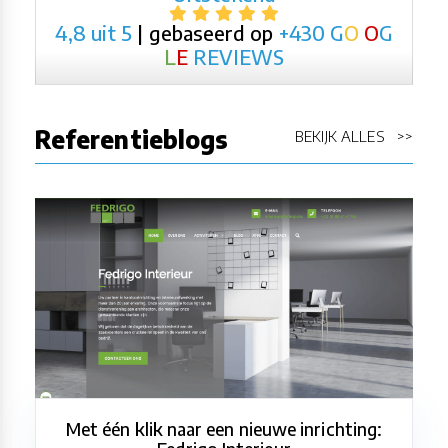
4,8 uit 5
| gebaseerd op
+430
G
O
O
G
L
E
REVIEWS
Referentieblogs
BEKIJK ALLES >>
Met één klik naar een nieuwe inrichting: