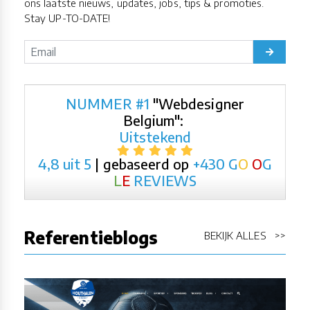
ons laatste nieuws, updates, jobs, tips & promoties.
Stay UP-TO-DATE!
NUMMER #1
"Webdesigner
Belgium":
Uitstekend
4,8 uit 5
| gebaseerd op
+430
G
O
O
G
L
E
REVIEWS
Referentieblogs
BEKIJK ALLES >>