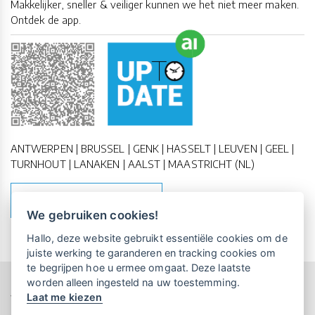
Makkelijker, sneller & veiliger kunnen we het niet meer maken.
Ontdek de app.
ANTWERPEN | BRUSSEL | GENK | HASSELT | LEUVEN | GEEL |
TURNHOUT | LANAKEN | AALST | MAASTRICHT (NL)
MAAK EEN AFSPRAAK
We gebruiken cookies!
Vrijblijvende kennismaking?
Boek
Hallo, deze website gebruikt essentiële cookies om de
een persoonlijke demo.
juiste werking te garanderen en tracking cookies om
te begrijpen hoe u ermee omgaat. Deze laatste
worden alleen ingesteld na uw toestemming.
Copyright All Rights Reserved © 2011-2026 UP-TO-DATE
Laat me kiezen
WebDesign
Maandelijks gratis opleidingen