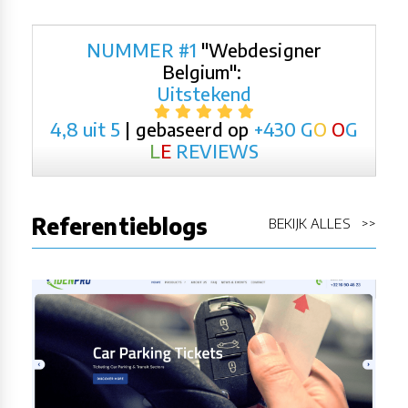
NUMMER #1
"Webdesigner
Belgium":
Uitstekend
4,8 uit 5
| gebaseerd op
+430
G
O
O
G
L
E
REVIEWS
Referentieblogs
BEKIJK ALLES >>