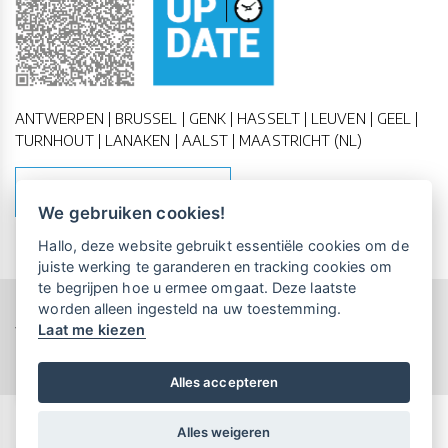
ANTWERPEN | BRUSSEL | GENK | HASSELT | LEUVEN | GEEL |
TURNHOUT | LANAKEN | AALST | MAASTRICHT (NL)
MAAK EEN AFSPRAAK
We gebruiken cookies!
Vrijblijvende kennismaking?
Boek
Hallo, deze website gebruikt essentiële cookies om de
een persoonlijke demo.
juiste werking te garanderen en tracking cookies om
te begrijpen hoe u ermee omgaat. Deze laatste
worden alleen ingesteld na uw toestemming.
Copyright All Rights Reserved © 2011-2026 UP-TO-DATE
Laat me kiezen
Maandelijks gratis opleidingen
WebDesign
voor UP-TO-DATE Klanten:
Privacy & Cookies
Locations
Algemene Voorwaarden
Schrijf je nu in!
Alles accepteren
Alles weigeren