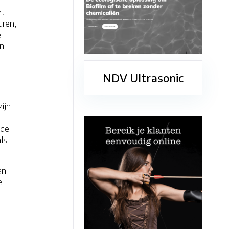
et
uren,
e
an
NDV Ultrasonic
zijn
 de
ls
an
e