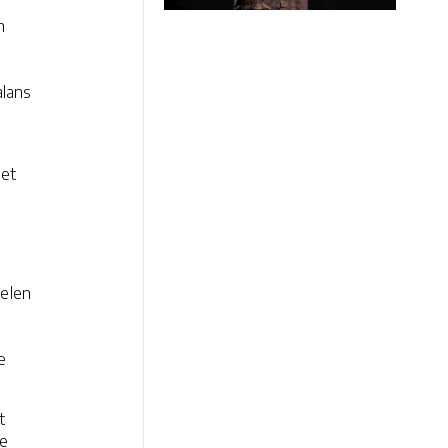
n
alans
het
oelen
e
t
ze