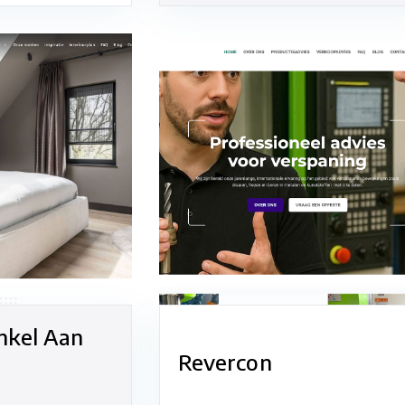
nkel Aan
Revercon