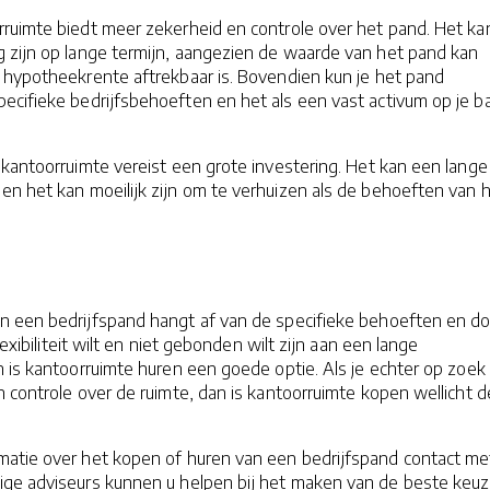
ruimte biedt meer zekerheid en controle over het pand. Het ka
g zijn op lange termijn, aangezien de waarde van het pand kan
e hypotheekrente aftrekbaar is. Bovendien kun je het pand
ecifieke bedrijfsbehoeften en het als een vast activum op je b
kantoorruimte vereist een grote investering. Het kan een lange
n en het kan moeilijk zijn om te verhuizen als de behoeften van 
n een bedrijfspand hangt af van de specifieke behoeften en d
flexibiliteit wilt en niet gebonden wilt zijn aan een lange
n is kantoorruimte huren een goede optie. Als je echter op zoek
 controle over de ruimte, dan is kantoorruimte kopen wellicht d
atie over het kopen of huren van een bedrijfspand contact me
ge adviseurs kunnen u helpen bij het maken van de beste keu