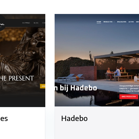
es
Hadebo