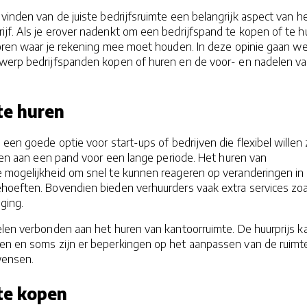
vinden van de juiste bedrijfsruimte een belangrijk aspect van h
jf. Als je erover nadenkt om een bedrijfspand te kopen of te h
ctoren waar je rekening mee moet houden. In deze opinie gaan w
rwerp bedrijfspanden kopen of huren en de voor- en nadelen v
te huren
een goede optie voor start-ups of bedrijven die flexibel willen 
tten aan een pand voor een lange periode. Het huren van
e mogelijkheid om snel te kunnen reageren op veranderingen in
ehoeften. Bovendien bieden verhuurders vaak extra services zoa
ging.
elen verbonden aan het huren van kantoorruimte. De huurprijs k
pen en soms zijn er beperkingen op het aanpassen van de ruimt
wensen.
te kopen