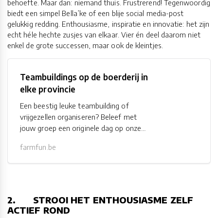
behoefte. Maar dan: niemand thuis. Frustrerend! Tegenwoordig
biedt een simpel Bella’ke of een blije social media-post
gelukkig redding. Enthousiasme, inspiratie en innovatie: het zijn
echt héle hechte zusjes van elkaar. Vier én deel daarom niet
enkel de grote successen, maar ook de kleintjes.
Teambuildings op de boerderij in
elke provincie
Een beestig leuke teambuilding of
vrijgezellen organiseren? Beleef met
jouw groep een originele dag op onze
boerderijen in Limburg, Antwerpen,
farmfun.be
Oost-Vlaanderen, West-Vlaanderen of
Vlaams-Brabant.
2. STROOI HET ENTHOUSIASME ZELF
ACTIEF ROND