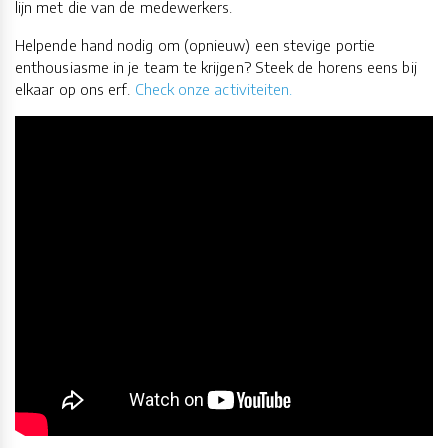
lijn met die van de medewerkers.
Helpende hand nodig om (opnieuw) een stevige portie
enthousiasme in je team te krijgen? Steek de horens eens bij
elkaar op ons erf.
Check onze activiteiten.