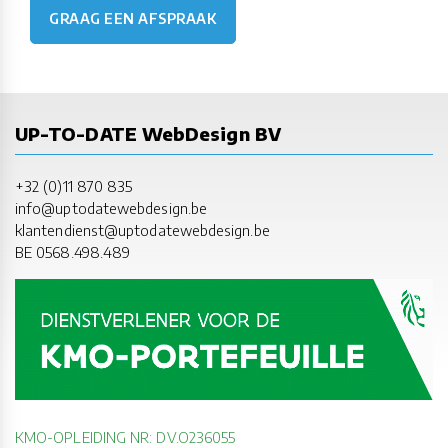
GRAAG EEN AFSPRAAK
UP-TO-DATE WebDesign BV
+32 (0)11 870 835
info@uptodatewebdesign.be
klantendienst@uptodatewebdesign.be
BE 0568.498.489
KMO-OPLEIDING NR: DV.O236055