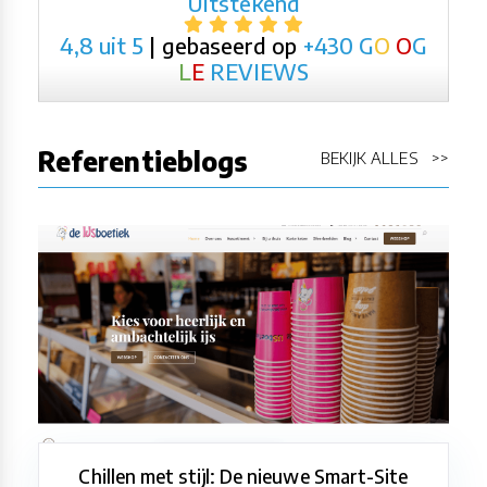
Uitstekend
4,8 uit 5
| gebaseerd op
+430
G
O
O
G
L
E
REVIEWS
Referentieblogs
BEKIJK ALLES >>
Chillen met stijl: De nieuwe Smart-Site