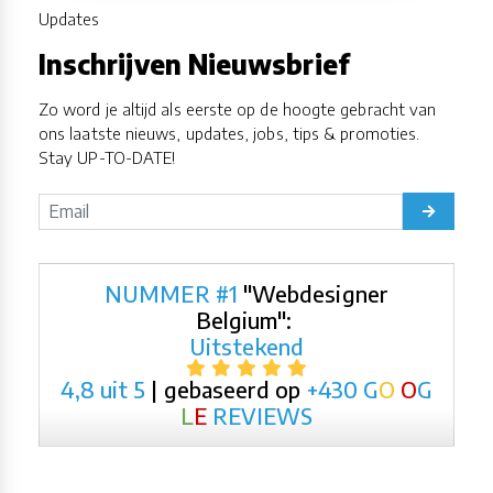
Updates
Inschrijven Nieuwsbrief
Zo word je altijd als eerste op de hoogte gebracht van
ons laatste nieuws, updates, jobs, tips & promoties.
Stay UP-TO-DATE!
NUMMER #1
"Webdesigner
Belgium":
Uitstekend
4,8 uit 5
| gebaseerd op
+430
G
O
O
G
L
E
REVIEWS