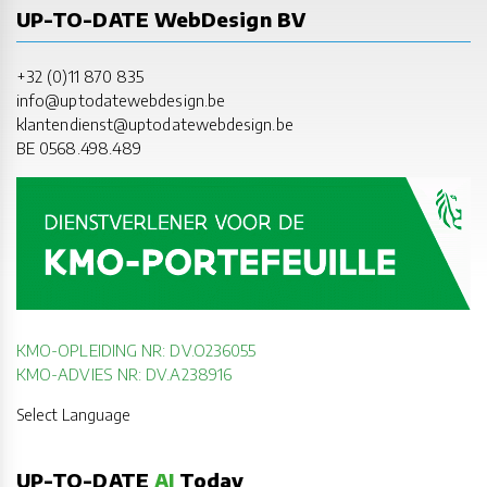
UP-TO-DATE WebDesign BV
+32 (0)11 870 835
info@uptodatewebdesign.be
klantendienst@uptodatewebdesign.be
BE 0568.498.489
KMO-OPLEIDING NR: DV.O236055
KMO-ADVIES NR: DV.A238916
Select Language
UP-TO-DATE
AI
Today