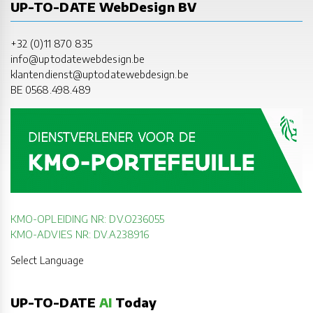
UP-TO-DATE WebDesign BV
+32 (0)11 870 835
info@uptodatewebdesign.be
klantendienst@uptodatewebdesign.be
BE 0568.498.489
KMO-OPLEIDING NR: DV.O236055
KMO-ADVIES NR: DV.A238916
Select Language
UP-TO-DATE
AI
Today