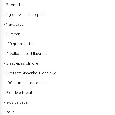
- 2 tomaten
- 1 groene jalapeno peper
- 1 avocado
- 1 limoen
- 150 gram kipfilet
- 4 volkoren tortillawraps
- 3 eetlepels olijfolie
- 1 vetarm kippenbouillonblokje
- 100 gram geraspte kaas
- 2 eetlepels water
- zwarte peper
- zout