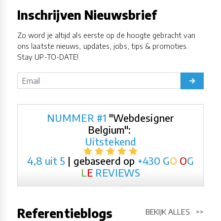
Inschrijven Nieuwsbrief
Zo word je altijd als eerste op de hoogte gebracht van
ons laatste nieuws, updates, jobs, tips & promoties.
Stay UP-TO-DATE!
NUMMER #1
"Webdesigner
Belgium":
Uitstekend
4,8 uit 5
| gebaseerd op
+430
G
O
O
G
L
E
REVIEWS
Referentieblogs
BEKIJK ALLES >>