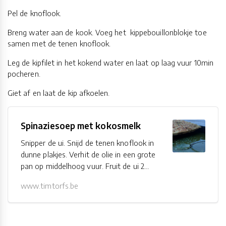
Pel de knoflook.
Breng water aan de kook. Voeg het kippebouillonblokje toe
samen met de tenen knoflook.
Leg de kipfilet in het kokend water en laat op laag vuur 10min
pocheren.
Giet af en laat de kip afkoelen.
Spinaziesoep met kokosmelk
Snipper de ui. Snijd de tenen knoflook in
dunne plakjes. Verhit de olie in een grote
pan op middelhoog vuur. Fruit de ui 2
min. Bak de knoflook, koriander,
www.timtorfs.be
jalapenopeper en de soepgroente 3 min
mee....