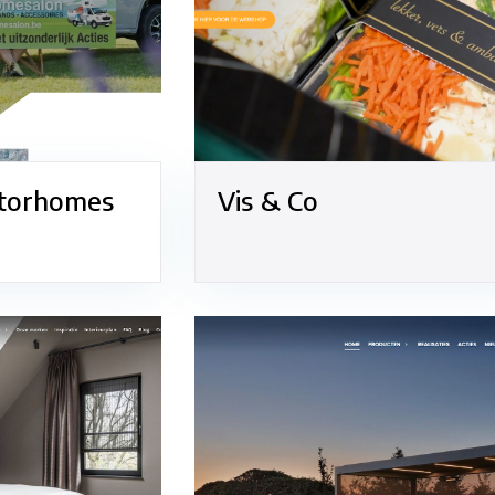
torhomes
Vis & Co