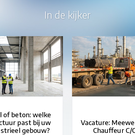
In de kijker
l of beton: welke
ctuur past bij uw
Vacature: Meewe
ustrieel gebouw?
Chauffeur C/