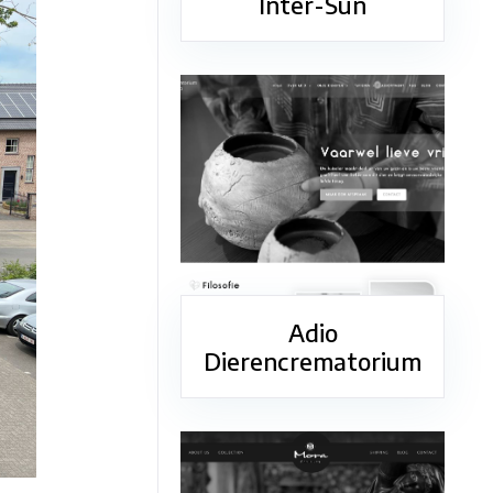
Inter-Sun
Adio
Dierencrematorium