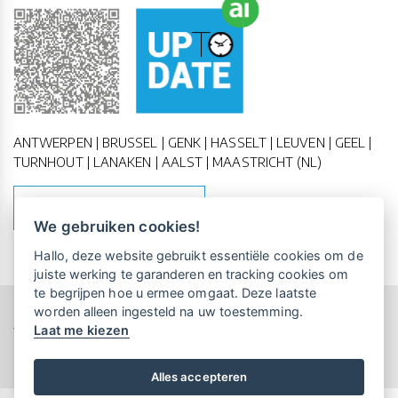
ANTWERPEN | BRUSSEL | GENK | HASSELT | LEUVEN | GEEL |
TURNHOUT | LANAKEN | AALST | MAASTRICHT (NL)
MAAK EEN AFSPRAAK
We gebruiken cookies!
Vrijblijvende kennismaking?
Boek
Hallo, deze website gebruikt essentiële cookies om de
een persoonlijke demo.
juiste werking te garanderen en tracking cookies om
te begrijpen hoe u ermee omgaat. Deze laatste
worden alleen ingesteld na uw toestemming.
Copyright All Rights Reserved © 2011-2026 UP-TO-DATE
Laat me kiezen
WebDesign
Maandelijks gratis opleidingen
voor UP-TO-DATE Klanten:
Privacy & Cookies
Locations
Algemene Voorwaarden
Schrijf je nu in!
Alles accepteren