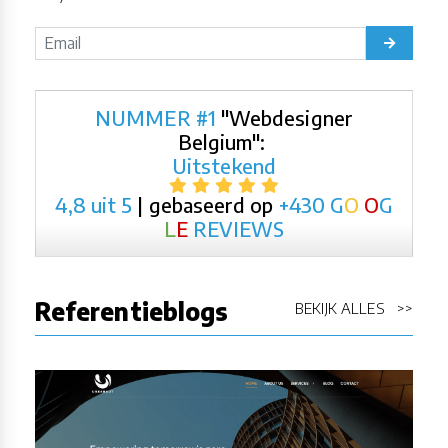
NUMMER #1
"Webdesigner
Belgium":
Uitstekend
4,8 uit 5
| gebaseerd op
+430
G
O
O
G
L
E
REVIEWS
Referentieblogs
BEKIJK ALLES >>