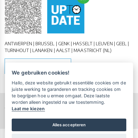
ANTWERPEN | BRUSSEL | GENK | HASSELT | LEUVEN | GEEL |
TURNHOUT | LANAKEN | AALST | MAASTRICHT (NL)
MAAK EEN AFSPRAAK
We gebruiken cookies!
Vrijblijvende kennismaking?
Boek
Hallo, deze website gebruikt essentiële cookies om de
een persoonlijke demo.
juiste werking te garanderen en tracking cookies om
te begrijpen hoe u ermee omgaat. Deze laatste
worden alleen ingesteld na uw toestemming.
Copyright All Rights Reserved © 2011-2026 UP-TO-DATE
Laat me kiezen
Maandelijks gratis opleidingen
WebDesign
voor UP-TO-DATE Klanten:
Privacy & Cookies
Locations
Algemene Voorwaarden
Schrijf je nu in!
Alles accepteren