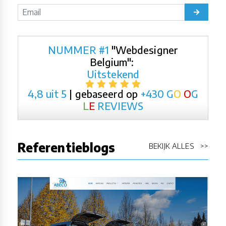
NUMMER #1
"Webdesigner
Belgium":
Uitstekend
4,8 uit 5
| gebaseerd op
+430
G
O
O
G
L
E
REVIEWS
Referentieblogs
BEKIJK ALLES >>