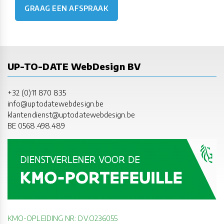
GRAAG EEN AFSPRAAK
UP-TO-DATE WebDesign BV
+32 (0)11 870 835
info@uptodatewebdesign.be
klantendienst@uptodatewebdesign.be
BE 0568.498.489
KMO-OPLEIDING NR: DV.O236055