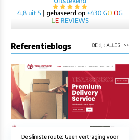
Uitstekend
4,8 uit 5
| gebaseerd op
+430
G
O
O
G
L
E
REVIEWS
Referentieblogs
BEKIJK ALLES >>
De slimste route: Geen vertraging voor