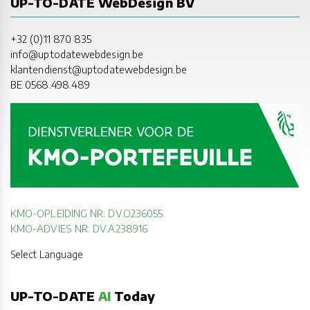
UP-TO-DATE WebDesign BV
+32 (0)11 870 835
info@uptodatewebdesign.be
klantendienst@uptodatewebdesign.be
BE 0568.498.489
KMO-OPLEIDING NR: DV.O236055
KMO-ADVIES NR: DV.A238916
Select Language
UP-TO-DATE
AI
Today