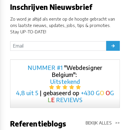
Inschrijven Nieuwsbrief
Zo word je altijd als eerste op de hoogte gebracht van
ons laatste nieuws, updates, jobs, tips & promoties.
Stay UP-TO-DATE!
NUMMER #1
"Webdesigner
Belgium":
Uitstekend
4,8 uit 5
| gebaseerd op
+430
G
O
O
G
L
E
REVIEWS
Referentieblogs
BEKIJK ALLES >>