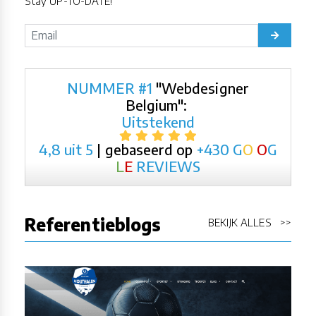
Stay UP-TO-DATE!
NUMMER #1
"Webdesigner
Belgium":
Uitstekend
4,8 uit 5
| gebaseerd op
+430
G
O
O
G
L
E
REVIEWS
Referentieblogs
BEKIJK ALLES >>