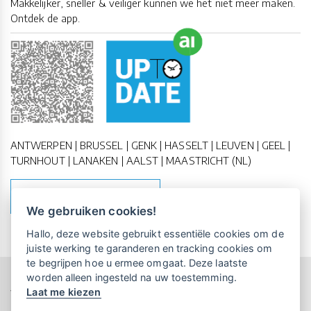
Makkelijker, sneller & veiliger kunnen we het niet meer maken.
Ontdek de app.
ANTWERPEN | BRUSSEL | GENK | HASSELT | LEUVEN | GEEL |
TURNHOUT | LANAKEN | AALST | MAASTRICHT (NL)
MAAK EEN AFSPRAAK
We gebruiken cookies!
Vrijblijvende kennismaking?
Boek
Hallo, deze website gebruikt essentiële cookies om de
een persoonlijke demo.
juiste werking te garanderen en tracking cookies om
te begrijpen hoe u ermee omgaat. Deze laatste
worden alleen ingesteld na uw toestemming.
Copyright All Rights Reserved © 2011-2026 UP-TO-DATE
Laat me kiezen
Maandelijks gratis opleidingen
WebDesign
voor UP-TO-DATE Klanten: