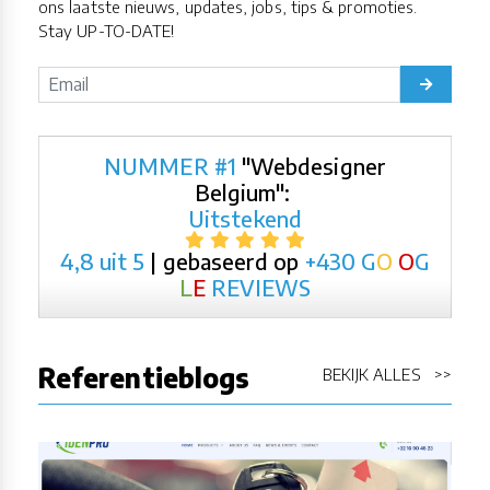
ons laatste nieuws, updates, jobs, tips & promoties.
Stay UP-TO-DATE!
NUMMER #1
"Webdesigner
Belgium":
Uitstekend
4,8 uit 5
| gebaseerd op
+430
G
O
O
G
L
E
REVIEWS
Referentieblogs
BEKIJK ALLES >>