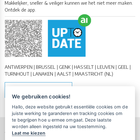
Makkelijker, sneller & veiliger kunnen we het niet meer maken.
Ontdek de app.
ANTWERPEN | BRUSSEL | GENK | HASSELT | LEUVEN | GEEL |
TURNHOUT | LANAKEN | AALST | MAASTRICHT (NL)
MAAK EEN AFSPRAAK
We gebruiken cookies!
Vrijblijvende kennismaking?
Boek
Hallo, deze website gebruikt essentiële cookies om de
een persoonlijke demo.
juiste werking te garanderen en tracking cookies om
te begrijpen hoe u ermee omgaat. Deze laatste
worden alleen ingesteld na uw toestemming.
Copyright All Rights Reserved © 2011-2026 UP-TO-DATE
Laat me kiezen
WebDesign
Maandelijks gratis opleidingen