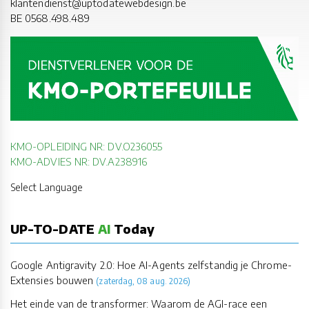
klantendienst@uptodatewebdesign.be
BE 0568.498.489
KMO-OPLEIDING NR: DV.O236055
KMO-ADVIES NR: DV.A238916
Select Language
UP-TO-DATE
AI
Today
Google Antigravity 2.0: Hoe AI-Agents zelfstandig je Chrome-
Extensies bouwen
(zaterdag, 08 aug. 2026)
Het einde van de transformer: Waarom de AGI-race een