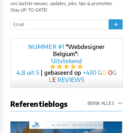
ons laatste nieuws, updates, jobs, tips & promoties.
Stay UP-TO-DATE!
NUMMER #1
"Webdesigner
Belgium":
Uitstekend
4,8 uit 5
| gebaseerd op
+430
G
O
O
G
L
E
REVIEWS
Referentieblogs
BEKIJK ALLES >>