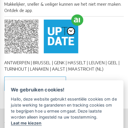
Makkelijker, sneller & veiliger kunnen we het niet meer maken.
Ontdek de app.
ANTWERPEN | BRUSSEL | GENK | HASSELT | LEUVEN | GEEL |
TURNHOUT | LANAKEN | AALST | MAASTRICHT (NL)
MAAK EEN AFSPRAAK
We gebruiken cookies!
Vrijblijvende kennismaking?
Boek
Hallo, deze website gebruikt essentiële cookies om de
een persoonlijke demo.
juiste werking te garanderen en tracking cookies om
te begrijpen hoe u ermee omgaat. Deze laatste
worden alleen ingesteld na uw toestemming.
Copyright All Rights Reserved © 2011-2026 UP-TO-DATE
Laat me kiezen
WebDesign
Maandelijks gratis opleidingen