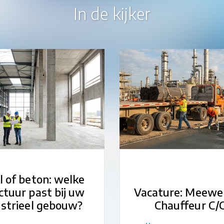
In de kijker
l of beton: welke
ctuur past bij uw
Vacature: Meewe
ustrieel gebouw?
Chauffeur C/